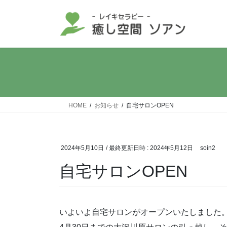
コ
ナ
ン
ビ
テ
ゲ
ン
ー
ツ
シ
へ
ョ
ス
ン
キ
に
ッ
移
HOME
お知らせ
自宅サロンOPEN
プ
動
2024年5月10日
/ 最終更新日時 :
2024年5月12日
soin2
自宅サロンOPEN
いよいよ自宅サロンがオープンいたしました