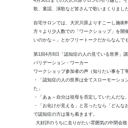
4月30日までの大沢川原サロンの引っ越し。
歌、童謡、演歌など皆さんで歌いまくりまし
自宅サロンでは、大沢川原よりすこーし施術料
方々より少人数での「ワークショップ」を開
いのかな～」とかフリートークだからなんで
第1回4月8日「認知症の人の見ている世界」
バリデーション・ワーカー
ワークショップ参加者の声（知りたい事を丁
・「認知症の人の世界は全てスローモーショ
た」
・「あぁ～自分は祖母を否定していたんだな
・「お化けが見える」と言ったなら「どんな
で認知症の方は落ち着きます。
大好評のうちに去りがたい雰囲気の中閉会致