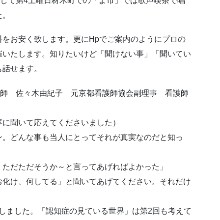
そして第4土曜日材木町での「よ市」では歌声喫茶で唱
た。
をお安く致します。更にHpでご案内のようにプロの
催いたします。知りたいけど「聞けない事」「聞いてい
も話せます。
講師 佐々木由紀子 元京都看護師協会副理事 看護師
寧に聞いて応えてくださいました）
ン。どんな事も当人にとってそれが真実なのだと知っ
。ただただそうか～と言ってあげればよかった」
お化け、何してる」と聞いてあげてください。それだけ
しました。「認知症の見ている世界」は第2回も考えて