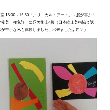
 13:00～16:30「クリニカル・アート」～脳が喜ぶ！
学校美一種免許 臨調美術士4級（日本臨床美術協会認
苦手な私も体験しました、出来ましたよ(*’▽’)